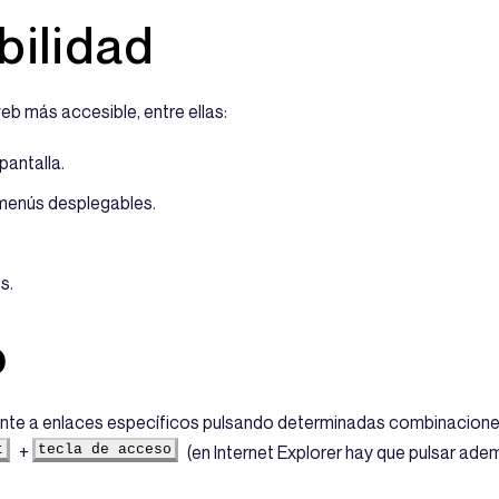
bilidad
eb más accesible, entre ellas:
pantalla.
 menús desplegables.
s.
o
nte a enlaces específicos pulsando determinadas combinaciones d
t
+
tecla de acceso
(en Internet Explorer hay que pulsar ade