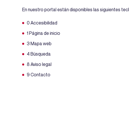
En nuestro portal están disponibles las siguientes te
0 Accesibilidad
1 Página de inicio
3 Mapa web
4 Búsqueda
8 Aviso legal
9 Contacto
Enlaces
Los mayoría de los enlaces cuyo texto no describe co
que tengan sentido fuera de contexto. Algunos naveg
permitir al usuario navegar desde esta lista. Teniend