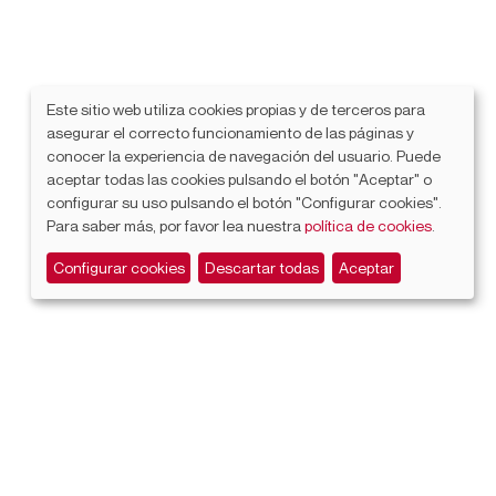
Este sitio web utiliza cookies propias y de terceros para
asegurar el correcto funcionamiento de las páginas y
conocer la experiencia de navegación del usuario. Puede
aceptar todas las cookies pulsando el botón "Aceptar" o
configurar su uso pulsando el botón "Configurar cookies".
Para saber más, por favor lea nuestra
política de cookies
.
Configurar cookies
Descartar todas
Aceptar
. Cuando es posible, los enlaces se escriben de forma
n extraer la lista de enlaces de la página actual y
s porque acceden al mismo contenido.