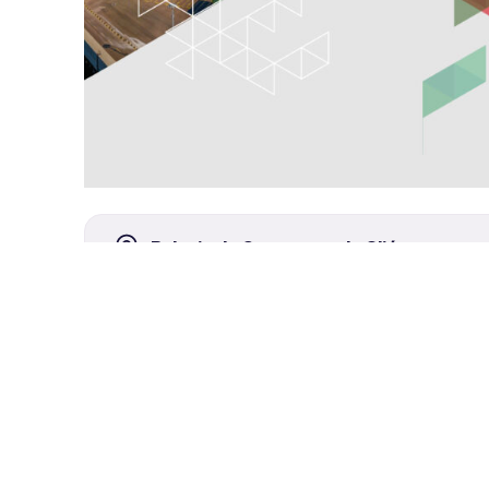
Palacio de Congresos de GIjón
1 día
Para ver programa y más información en el siguiente
e