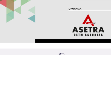
28 de noviembre al 28
09:00h
nlace.