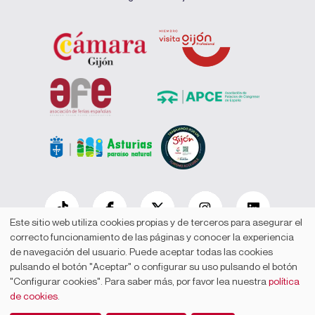
Este sitio web utiliza cookies propias y de terceros para asegurar el
correcto funcionamiento de las páginas y conocer la experiencia
de navegación del usuario. Puede aceptar todas las cookies
Cookies
Contacto
Mapa web
Accesibilidad
Aviso legal
pulsando el botón "Aceptar" o configurar su uso pulsando el botón
© Cámara Oficial de Comercio, Industria, Servicios y Navegación de
"Configurar cookies". Para saber más, por favor lea nuestra
política
Gijón
de cookies
.