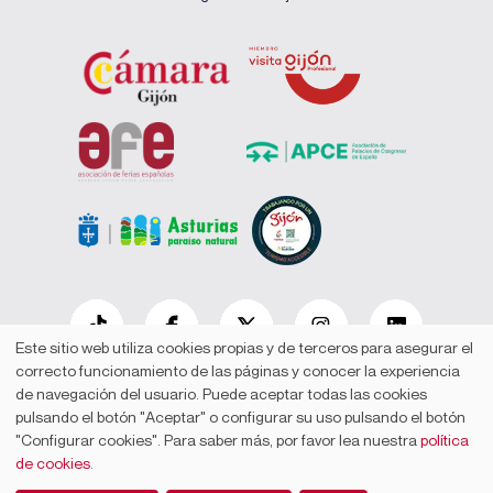
Este sitio web utiliza cookies propias y de terceros para asegurar el
correcto funcionamiento de las páginas y conocer la experiencia
de navegación del usuario. Puede aceptar todas las cookies
Cookies
Contacto
Mapa web
Accesibilidad
Aviso legal
pulsando el botón "Aceptar" o configurar su uso pulsando el botón
© Cámara Oficial de Comercio, Industria, Servicios y Navegación de
"Configurar cookies". Para saber más, por favor lea nuestra
política
Gijón
de cookies
.