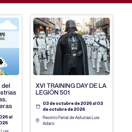
 del
XVI TRAINING DAY DE LA
strias
LEGIÓN 501
as,
03 de octubre de 2026 al 03
eras
de octubre de 2026
026 al
Recinto Ferial de Asturias Luis
2026
Adaro
 Luis