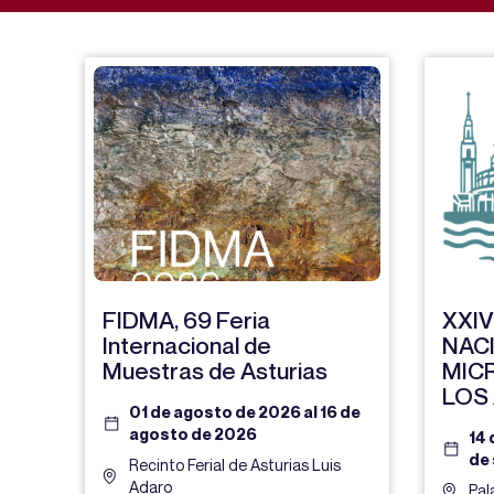
FIDMA, 69 Feria
XXI
Internacional de
NAC
Muestras de Asturias
MIC
LOS
01 de agosto de 2026 al 16 de
agosto de 2026
14 
de
Recinto Ferial de Asturias Luis
Adaro
Pal