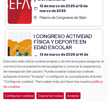
12 de marzo de 2026 al 12 de
marzo de 2026
Palacio de Congresos de GIjón
I CONGRESO ACTIVIDAD
FÍSICA Y DEPORTE EN
EDAD ESCOLAR
13 de marzo de 2026 al 14 de
marzo de 2026
Este sitio web utiliza cookies propias y de terceros para asegurar el
Palacio de Congresos de GIjón
correcto funcionamiento de las páginas y conocer la experiencia
de navegación del usuario. Puede aceptar todas las cookies
pulsando el botón "Aceptar" o configurar su uso pulsando el botón
"Configurar cookies". Para saber más, por favor lea nuestra
política
JORNADA COMPROMISO
de cookies
.
ASTURIAS XXI
Configurar cookies
Descartar todas
Aceptar
CONTACTO
17 de marzo de 2026 al 17 de
marzo de 2026